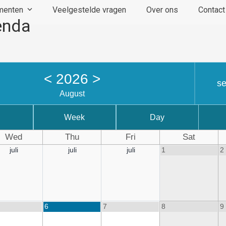
ementen
Veelgestelde vragen
Over ons
Contact
enda
<
2026
>
s
August
Week
Day
Wed
Thu
Fri
Sat
juli
juli
juli
1
2
6
7
8
9