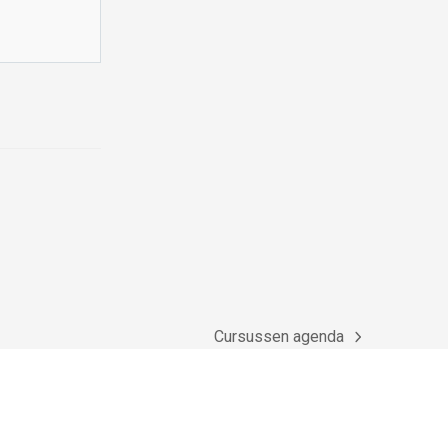
Cursussen agenda
next
post: