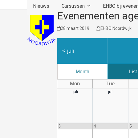
Skip
Nieuws
Cursussen
EHBO bij even
to
Evenementen ag
content
28 maart 2019
EHBO Noordwijk
<
juli
Month
List
Mon
Tue
juli
juli
3
4
5